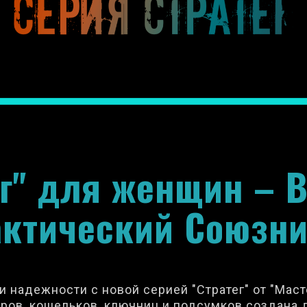
ег" для женщин –
актический Союзни
 надежности с новой серией "Стратег" от "Маст
ров, кошельков, ключниц и подсумков создана д