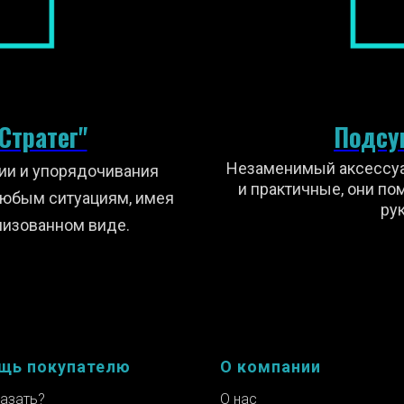
Стратег"
Подсум
Незаменимый аксессуа
ии и упорядочивания
и практичные, они по
любым ситуациям, имея
ру
низованном виде.
щь покупателю
О компании
казать?
О нас