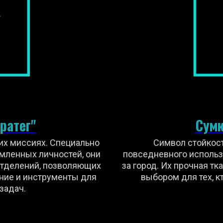
ратег"
Сумк
их миссиях. Специально
Символ стойкост
мленных личностей, они
повседневного использо
тделений, позволяющих
за город. Их прочная т
ние и инструменты для
выбором для тех, к
задач.